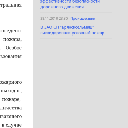
эффективности безопасности
нтральная
дорожного движения
28.11.2019 23:30
Происшествия
В ЗАО СП "Брянсксельмаш"
оведены
ликвидировали условный пожар
 пожара,
. Особое
ьзования
ожарного
 выходов,
 пожаре,
личества
ивающего
 в случае