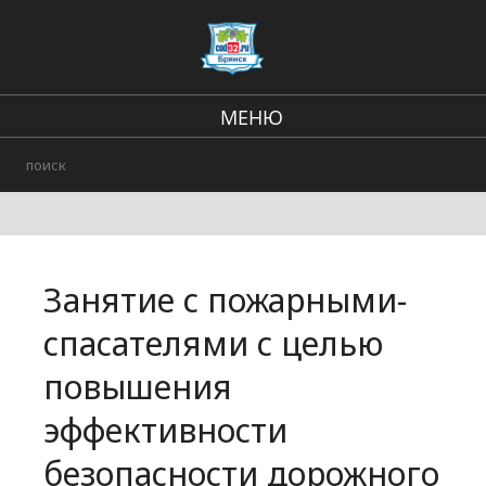
МЕНЮ
В стране и мире
Региональные новости
Происшествия
Занятие с пожарными-
Городские события
спасателями с целью
повышения
эффективности
безопасности дорожного