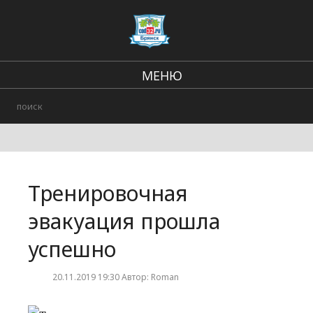
МЕНЮ
В стране и мире
Региональные новости
Происшествия
Тренировочная
Городские события
эвакуация прошла
успешно
20.11.2019 19:30 Автор: Roman