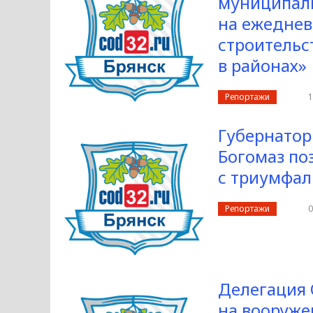
муниципаль
на ежедне
строительс
в районах»
Репортажи
1
Губернатор
Богомаз по
с триумфал
Репортажи
0
Делегация 
на вооруже