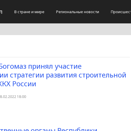
л
В стране и мире
Региональные новости
Происшес
Богомаз принял участие
ии стратегии развития строительной
ЖКХ России
8.02.2022 18:00
твенные органы Республики