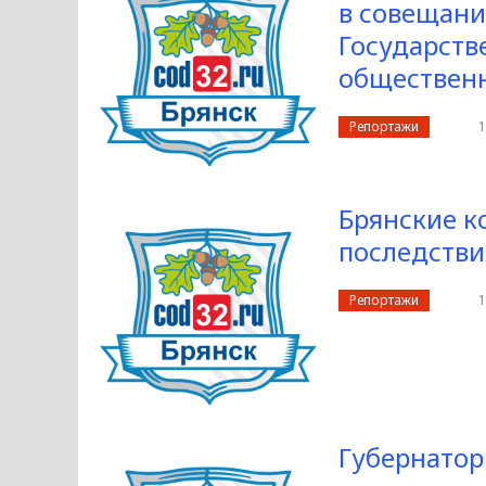
в совещани
Государств
общественн
Репортажи
1
Брянские 
последстви
Репортажи
1
Губернатор