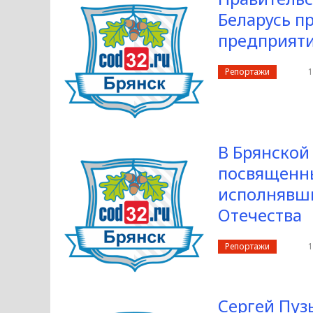
Беларусь п
предприят
Репортажи
1
В Брянской
посвященны
исполнявши
Отечества
Репортажи
1
Сергей Пуз