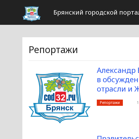
Брянский городской порта
Репортажи
Александр 
в обсужден
отрасли и 
Репортажи
1
Правительс