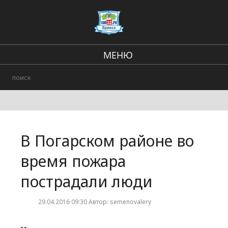
МЕНЮ
В стране и мире
Региональные новости
Происшествия
В Погарском районе во
Городские события
время пожара
пострадали люди
29.04.2016 09:30 Автор: semenovalery